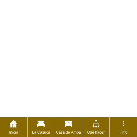
Inicio
La Casuca
Casa de Arriba
Qué hacer
› Info