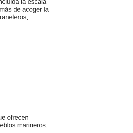
ncluida la escala
demás de acoger la
graneleros,
ue ofrecen
pueblos marineros.