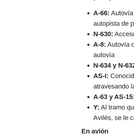
A-66:
Autovía 
autopista de 
N-630:
Acceso
A-8:
Autovía d
autovía
N-634 y N-63
AS-I:
Conocida
atravesando l
A-63 y AS-15
Y:
Al tramo que
Avilés, se le
En avión