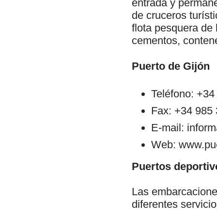
entrada y permanen
de cruceros turíst
flota pesquera de 
cementos, contene
Puerto de Gijón
Teléfono: +34
Fax: +34 985
E-mail: infor
Web: www.pue
Puertos deportiv
Las embarcaciones
diferentes servici