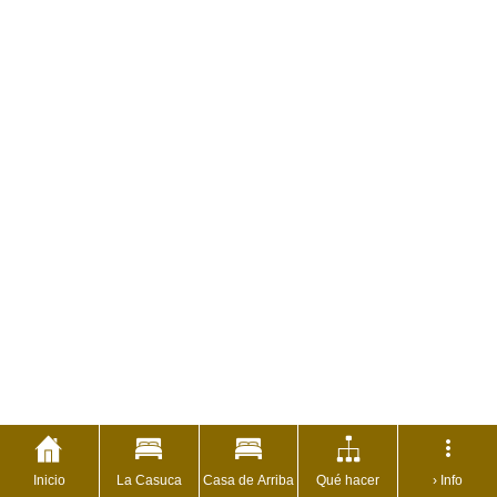
Inicio
La Casuca
Casa de Arriba
Qué hacer
› Info