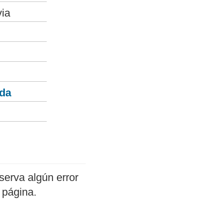
via
nda
serva algún error
 página.