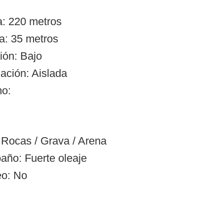
a: 220 metros
a: 35 metros
ión: Bajo
ación: Aislada
mo:
Rocas / Grava / Arena
año: Fuerte oleaje
eo: No