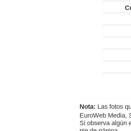
C
Nota:
Las fotos q
EuroWeb Media, SL
Si observa algún 
pie de página.