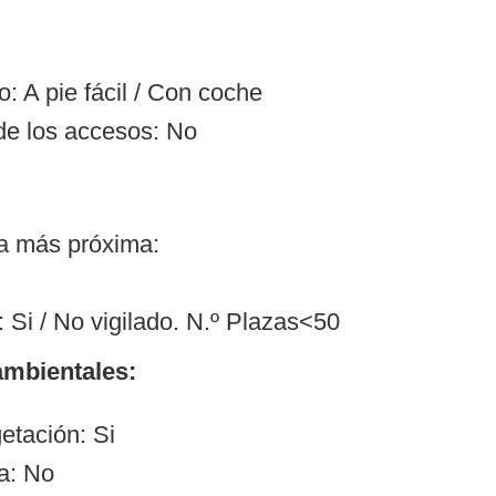
: A pie fácil / Con coche
de los accesos: No
ía más próxima:
 Si / No vigilado. N.º Plazas<50
mbientales:
etación: Si
a: No