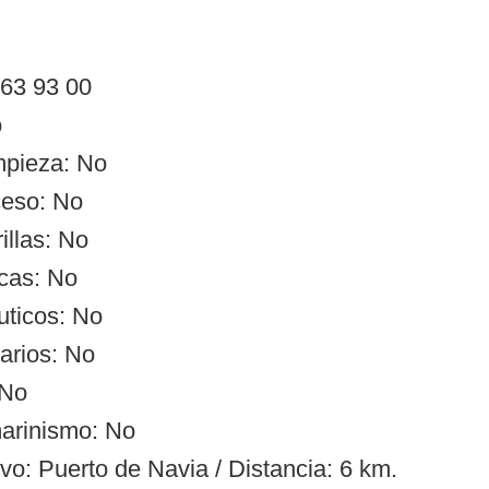
 63 93 00
o
impieza: No
ceso: No
illas: No
cas: No
uticos: No
arios: No
 No
arinismo: No
vo: Puerto de Navia / Distancia: 6 km.