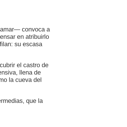
pleamar— convoca a
nsar en atribuirlo
ilan: su escasa
ubrir el castro de
ensiva, llena de
mo la cueva del
ermedias, que la