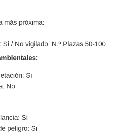
ía más próxima:
 Si / No vigilado. N.º Plazas 50-100
mbientales:
etación: Si
a: No
lancia: Si
e peligro: Si