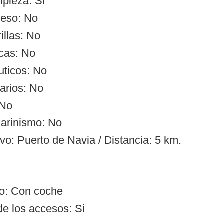
mpieza: Si
ceso: No
illas: No
cas: No
uticos: No
arios: No
 No
arinismo: No
vo: Puerto de Navia / Distancia: 5 km.
so: Con coche
de los accesos: Si