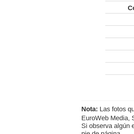
C
Nota:
Las fotos q
EuroWeb Media, SL
Si observa algún 
pie de página.