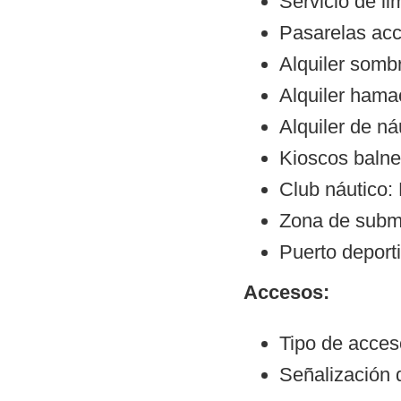
Servicio de li
Pasarelas ac
Alquiler sombr
Alquiler hama
Alquiler de ná
Kioscos balne
Club náutico:
Zona de subm
Puerto deporti
Accesos:
Tipo de acce
Señalización 