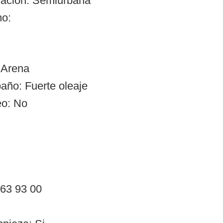
zación: Semiurbana
mo:
 Arena
año: Fuerte oleaje
eo: No
 63 93 00