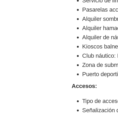
Servicio de l
Pasarelas ac
Alquiler sombr
Alquiler hama
Alquiler de ná
Kioscos balne
Club náutico:
Zona de subm
Puerto deporti
Accesos:
Tipo de acceso
Señalización 