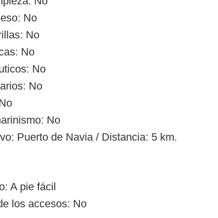
impieza: No
ceso: No
illas: No
cas: No
uticos: No
arios: No
 No
arinismo: No
vo: Puerto de Navia / Distancia: 5 km.
: A pie fácil
de los accesos: No