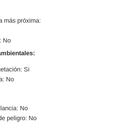
ía más próxima:
: No
mbientales:
etación: Si
a: No
ilancia: No
de peligro: No