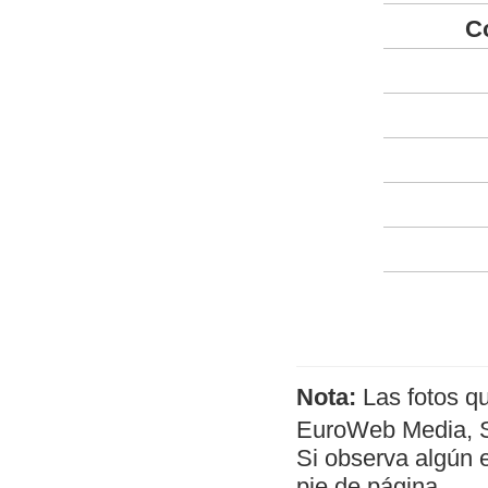
C
Nota:
Las fotos q
EuroWeb Media, SL
Si observa algún 
pie de página.