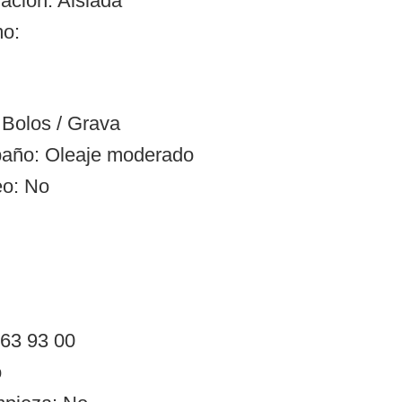
ación: Aislada
mo:
Bolos / Grava
baño: Oleaje moderado
eo: No
 63 93 00
o