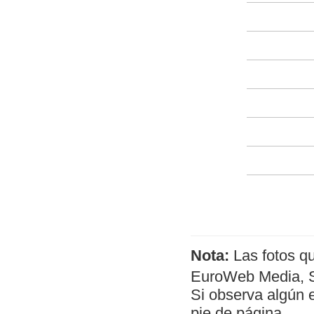
Nota:
Las fotos q
EuroWeb Media, SL
Si observa algún 
pie de página.