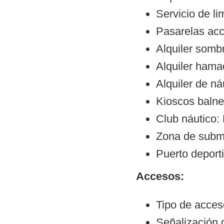
Servicio de li
Pasarelas ac
Alquiler sombr
Alquiler hama
Alquiler de ná
Kioscos balne
Club náutico:
Zona de subm
Puerto deport
Accesos:
Tipo de acceso
Señalización 