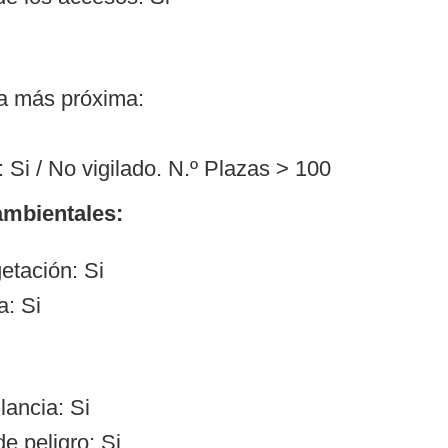
ía más próxima:
 Si / No vigilado. N.º Plazas > 100
mbientales:
etación: Si
a: Si
lancia: Si
e peligro: Si