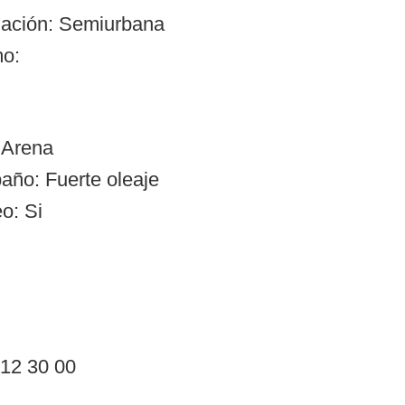
zación: Semiurbana
mo:
 Arena
año: Fuerte oleaje
o: Si
 12 30 00