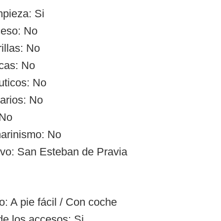
mpieza: Si
ceso: No
illas: No
cas: No
uticos: No
arios: No
 No
arinismo: No
ivo: San Esteban de Pravia
: A pie fácil / Con coche
de los accesos: Si