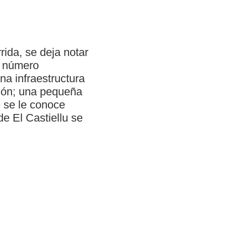
ida, se deja notar
n número
na infraestructura
alón; una pequeña
e se le conoce
e El Castiellu se