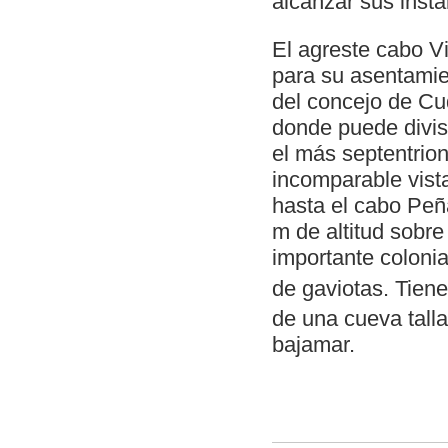
alcanzar sus insta
El agreste cabo V
para su asentamien
del concejo de Cud
donde puede divisa
el más septentrion
incomparable vista
hasta el cabo Peñ
m de altitud sobre
importante coloni
de gaviotas. Tien
de una cueva talla
bajamar.