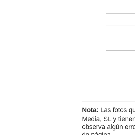
Nota:
Las fotos q
Media, SL y tienen
observa algún err
de página.