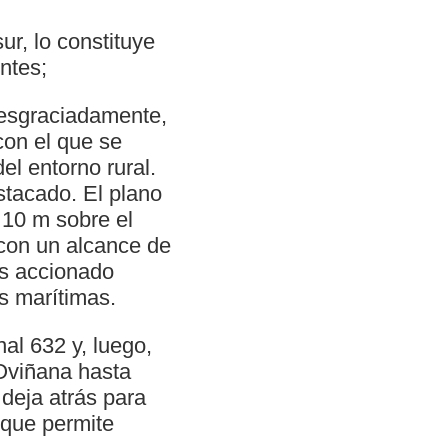
ur, lo constituye
ntes;
desgraciadamente,
con el que se
l entorno rural.
stacado. El plano
y 10 m sobre el
 con un alcance de
es accionado
s marítimas.
nal 632 y, luego,
 Oviñana hasta
deja atrás para
 que permite