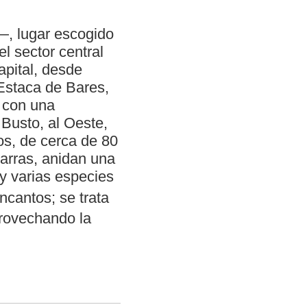
—, lugar escogido
l sector central
apital, desde
 Estaca de Bares,
e con una
 Busto, al Oeste,
os, de cerca de 80
zarras, anidan una
y varias especies
cantos; se trata
aprovechando la