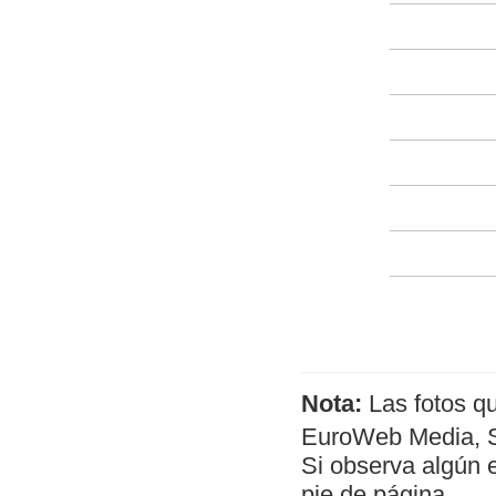
Nota:
Las fotos q
EuroWeb Media, SL
Si observa algún 
pie de página.