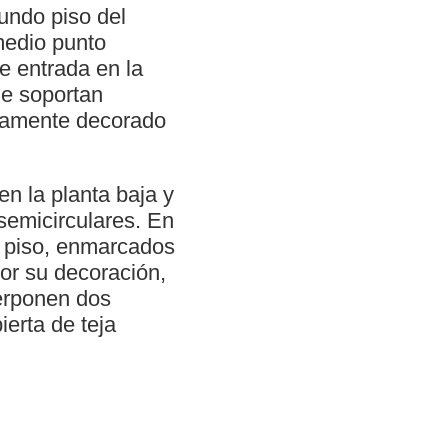
gundo piso del
medio punto
e entrada en la
ue soportan
usamente decorado
n la planta baja y
semicirculares. En
el piso, enmarcados
or su decoración,
erponen dos
ierta de teja