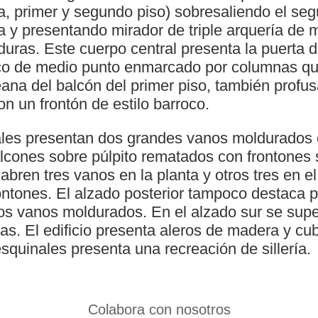
ja, primer y segundo piso) sobresaliendo el se
a y presentando mirador de triple arquería de 
uras. Este cuerpo central presenta la puerta d
rco de medio punto enmarcado por columnas q
ana del balcón del primer piso, también prof
n un frontón de estilo barroco.
ales presentan dos grandes vanos moldurados e
alcones sobre púlpito rematados con frontones 
 abren tres vanos en la planta y otros tres en 
ontones. El alzado posterior tampoco destaca p
os vanos moldurados. En el alzado sur se sup
das. El edificio presenta aleros de madera y cub
 esquinales presenta una recreación de sillería.
Colabora con nosotros