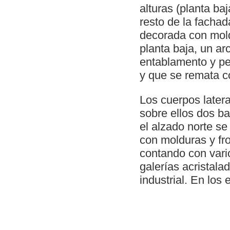
alturas (planta ba
resto de la fachad
decorada con mold
planta baja, un a
entablamento y pe
y que se remata co
Los cuerpos later
sobre ellos dos b
el alzado norte se
con molduras y fr
contando con vari
galerías acristala
industrial. En los