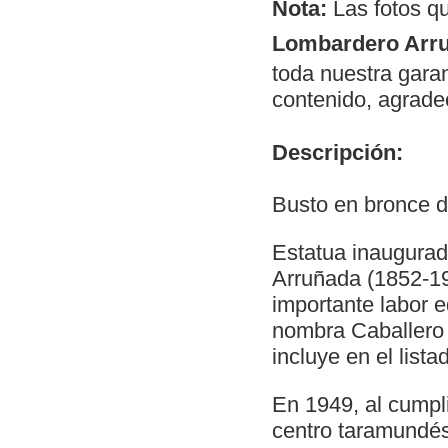
Nota:
Las fotos q
Lombardero Arr
toda nuestra garan
contenido, agrade
Descripción:
Busto en bronce de
Estatua inaugura
Arruñada (1852-19
importante labor e
nombra Caballero d
incluye en el list
En 1949, al cumpli
centro taramundé