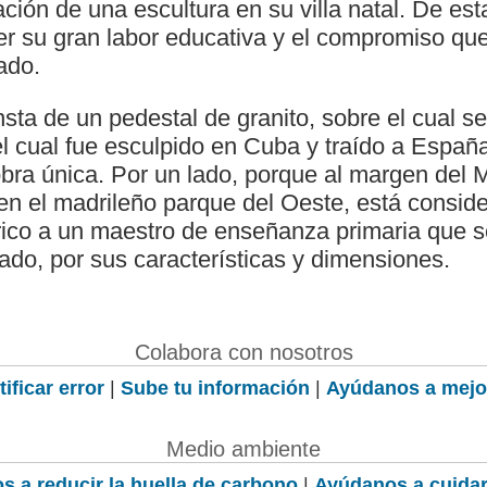
ción de una escultura en su villa natal. De es
er su gran labor educativa y el compromiso qu
ado.
ta de un pedestal de granito, sobre el cual s
el cual fue esculpido en Cuba y traído a Españ
obra única. Por un lado, porque al margen del
en el madrileño parque del Oeste, está conside
ico a un maestro de enseñanza primaria que 
ado, por sus características y dimensiones.
Colabora con nosotros
ificar error
|
Sube tu información
|
Ayúdanos a mejo
Medio ambiente
s a reducir la huella de carbono
|
Ayúdanos a cuidar