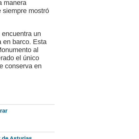
ta manera
e siempre mostró
e encuentra un
a en barco. Esta
 Monumento al
rado el único
se conserva en
rar
 de Asturias