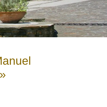
Manuel
»