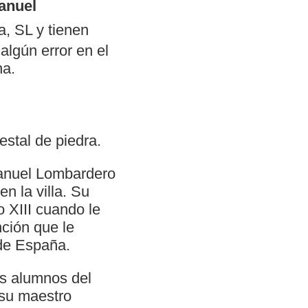
anuel
, SL y tienen
algún error en el
na.
estal de piedra.
anuel Lombardero
n la villa. Su
 XIII cuando le
nción que le
 de España.
os alumnos del
su maestro