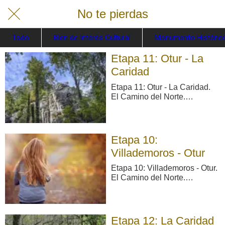
No te pierdas
Todo
Bien de Interés Cultural
Monumento Histórico
Etapa 11: Otur - La
Caridad
Etapa 11: Otur - La Caridad.
El Camino del Norte.
Outur/Otur - A Caridá/La
Caridad: 25,1 km. De Otur,
pasando por el Rellón y los
Remedios, se sigue por la N-
Etapa 10:
634 hasta desviarse por un
Villademoros - Otur
camino hacia el Pico
Quemado, atravesando
Etapa 10: Villademoros - Otur.
Cabornas, La ...
El Camino del Norte.
Viḷḷamouros/Villademoros -
Outur/Otur: 19,7 km. Se sigue
rumbo oeste por el lado
opuesto de la carretera,
Etapa 12: La Caridad