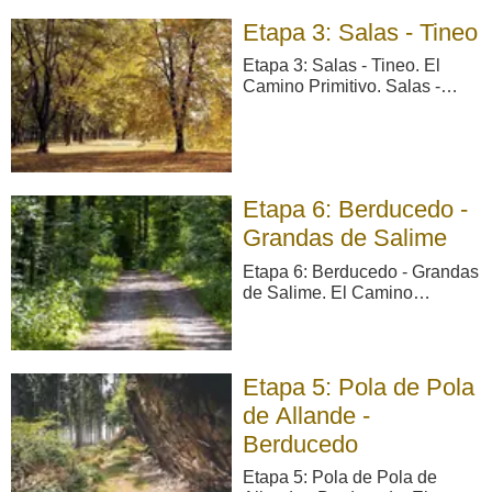
concejos de Grado y Salas,
Etapa 3: Salas - Tineo
los dos municipios por los que
se circula durante los 22,51
Etapa 3: Salas - Tineo. El
km que comprende el r ...
Camino Primitivo. Salas -
Tinéu/Tineo: 19, 4 km. Esta
etapa, que discurre entre las
capitales de los concejos de
Salas y Tineo, tiene una
longitud total de 19,73 km. La
Etapa 6: Berducedo -
distribución de los mismos en
cuanto a la ti ...
Grandas de Salime
Etapa 6: Berducedo - Grandas
de Salime. El Camino
Primitivo. Berducedo -
Grandas de Salime: 20,8 km.
Etapa de 20,08 km que
discurre por los concejos de
Etapa 5: Pola de Pola
Allande, Grandas de Salime y,
de Allande -
durante unos pocos metros,
por Pesoz. La mitad del
Berducedo
recorrido se real ...
Etapa 5: Pola de Pola de